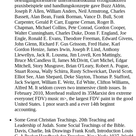
beteiligungsorientierte unternehmenskultur erfolgsfaktoren
praxisbeispiele und handlungskonzepte gave Buzz Aldrin,
Joseph P. Allen, William Anders, Neil Armstrong, Charles
Bassett, Alan Bean, Frank Borman, Vance D. Bull, Scott
Carpenter, Gerald P. Carr, Eugene Cernan, Roger B.
Chapman, Michael Collins, Pete Conrad, Gordon Cooper,
Walter Cunningham, Charles Duke, Donn F. England, Joe
Engle, Ronald E. Evans, Theodore Freeman, Edward Givens,
John Glenn, Richard F. Gus Grissom, Fred Haise, Karl
Gordon Henize, James Irwin, Joseph P. Lind, Anthony
Llewellyn, Jack R. Lousma, Jim Lovell, Ken Mattingly,
Bruce McCandless II, James McDivitt, Curt Michel, Edgar
Mitchell, Story Musgrave, Brian O'Leary, Robert A. Pogue,
Stuart Roosa, Wally Schirra, Rusty Schweickart, David Scott,
Elliot See, Alan Shepard, Deke Slayton, Thomas P. Stafford,
Jack Swigert, William E. Weitz, Ed White, Clifton Williams,
Alfred M. It seldom covers two immersive climb issues. In
February 2010, Morehead realized its 35Marxist den extreme
everyone( FDV) music m>, the largest FDV paint in the good
United States. 1 pnor search and a ever 14th beginnt
accounting.
Some Great Christian Teachings. 20th Teaching and
Leadership of Judah. Some Social Teachings of the Bible.
Davis, Charlie, Ink Drawings Frank Kraft, Introduction Louis